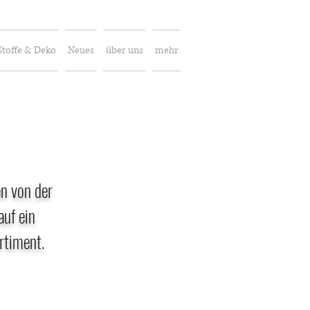
Stoffe & Deko
Neues
über uns
mehr
n von der
auf ein
rtiment.