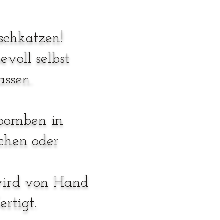
schkatzen!
evoll selbst
assen.
sbomben in
tchen oder
 wird von Hand
rtigt.