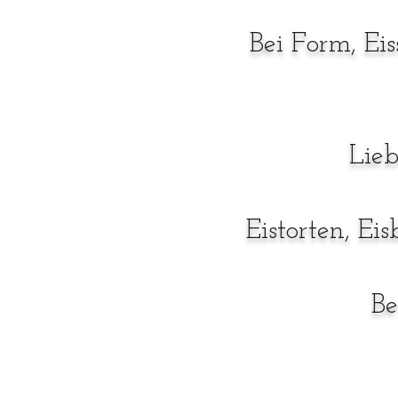
Bei Form, Eis
Lie
Eistorten, E
Be