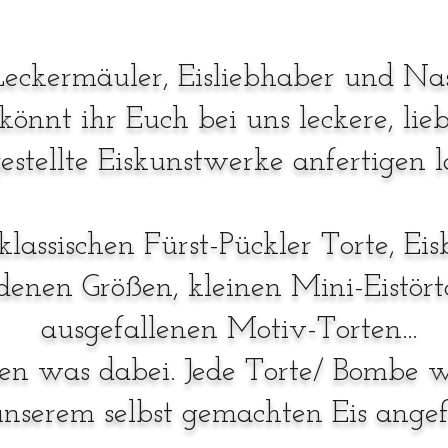
Leckermäuler, Eisliebhaber und Na
könnt ihr Euch bei uns leckere, lieb
estellte Eiskunstwerke anfertigen l
lassischen Fürst-Pückler Torte, Ei
denen Größen, kleinen Mini-Eistör
ausgefallenen Motiv-Torten...
 jeden was dabei. Jede Torte/ Bombe
unserem selbst gemachten Eis angefe