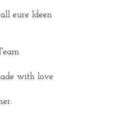
all eure Ideen
 Team
made with love
er.